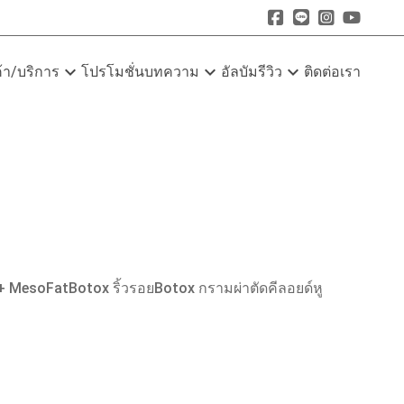
expand_more
expand_more
expand_more
ค้า/บริการ
โปรโมชั่น
บทความ
อัลบัมรีวิว
ติดต่อเรา
 + MesoFat
Botox ริ้วรอย
Botox กราม
ผ่าตัดคีลอยด์หู