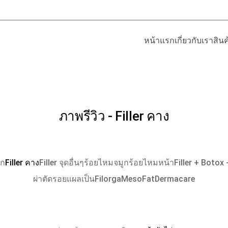
หน้าแรก
เกี่ยวกับเรา
สิน
ภาพรีวิว - Filler คาง
าก
Filler คาง
Filler จุดอื่นๆ
ร้อยไหมจมูก
ร้อยไหมหน้า
Filler + Botox
ผ่าตัดรอยแผลเป็น
Filorga
MesoFat
Dermacare