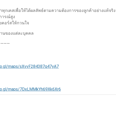
ุกเคสเพื่อให้ได้ผลลัพธ์ตามความต้องการของลูกค้าอย่างแท้จริง
การณ์สูง
ายคอร์สให้กวนใจ
้นฐานของแต่ละบุคคล
————
oo.gl/maps/sXvvF284387q47yA7
goo.gl/maps/7DxLMMkYh69Xk6Xr6