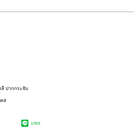
าหลี ปากกระจับ
เคส
แชท