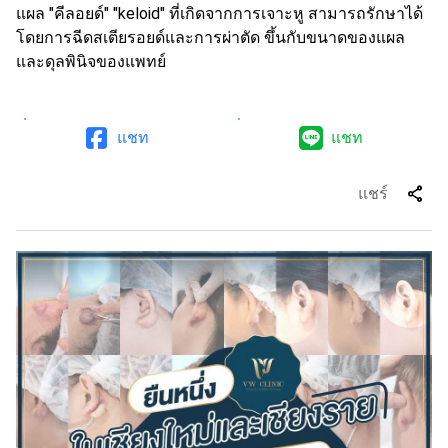
แผล "คีลอยด์" "keloid" ที่เกิดจากการเจาะหู สามารถรักษาได้
โดยการฉีดสเตียรอยด์และการผ่าตัด ขึ้นกับขนาดของแผล
และดุลพินิจของแพทย์
แชท
แชท
share
แชร์